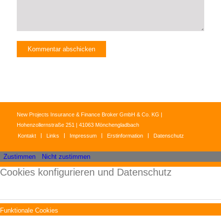
New Projects Insurance & Finance Broker GmbH & Co. KG |
Hohenzollernstraße 251 | 41063 Mönchengladbach
Kontakt
Links
Impressum
Erstinformation
Datenschutz
Zustimmen
Nicht zustimmen
Cookies konfigurieren und Datenschutz
Funktionale Cookies