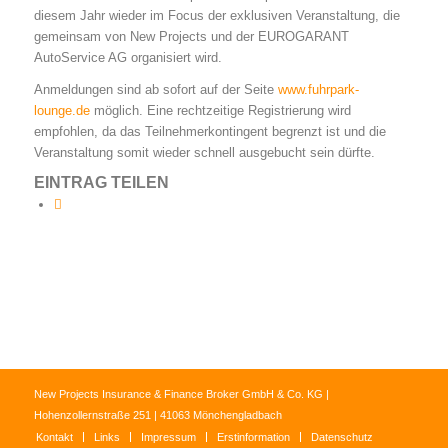
diesem Jahr wieder im Focus der exklusiven Veranstaltung, die
gemeinsam von New Projects und der EUROGARANT
AutoService AG organisiert wird.
Anmeldungen sind ab sofort auf der Seite
www.fuhrpark-
lounge.de
möglich. Eine rechtzeitige Registrierung wird
empfohlen, da das Teilnehmerkontingent begrenzt ist und die
Veranstaltung somit wieder schnell ausgebucht sein dürfte.
EINTRAG TEILEN
New Projects Insurance & Finance Broker GmbH & Co. KG |
Hohenzollernstraße 251 | 41063 Mönchengladbach
Kontakt
Links
Impressum
Erstinformation
Datenschutz