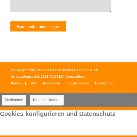
New Projects Insurance & Finance Broker GmbH & Co. KG |
Hohenzollernstraße 251 | 41063 Mönchengladbach
Kontakt
Links
Impressum
Erstinformation
Datenschutz
Zustimmen
Nicht zustimmen
Cookies konfigurieren und Datenschutz