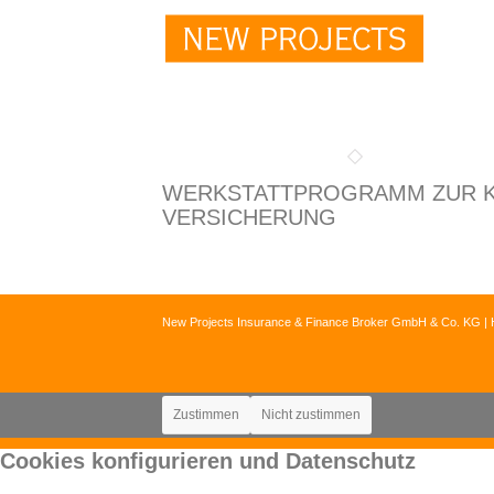
WERKSTATT­PROGRAMM ZUR K
VER­SI­CHERUNG
New Projects Insurance & Finance Broker GmbH & Co. KG | 
Zustimmen
Nicht zustimmen
Cookies konfigurieren und Datenschutz