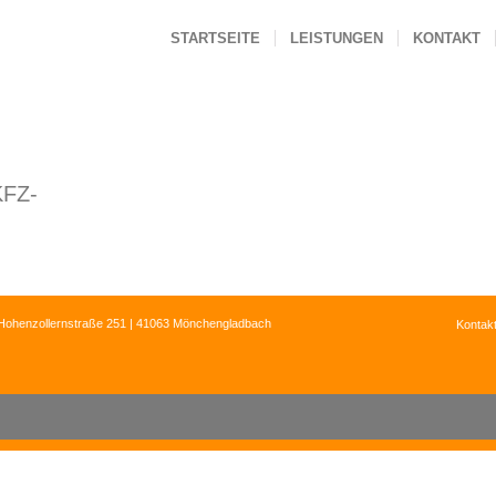
STARTSEITE
LEISTUNGEN
KONTAKT
FZ-
Hohenzollernstraße 251 | 41063 Mönchengladbach
Kontak