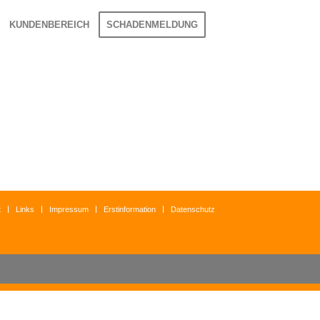
KUNDENBEREICH
SCHADENMELDUNG
t
Links
Impressum
Erstinformation
Datenschutz